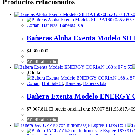
Productos relacionados
Corian
,
Bañeras
,
Bañeras Isla
Bañeras Aloha Exenta Modelo SIL
$
4.300.000
Añadir al carrito
¡Oferta!
Corian
,
Hot Sale!!!
,
Bañeras
,
Bañeras Isla
Bañera Exenta Modelo ENERGY C
$
7.007.811
El precio original era: $7.007.811.
$
3.817.40
Añadir al carrito