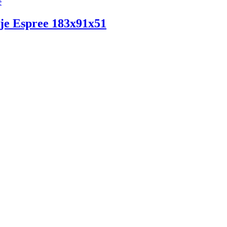
e
e Espree 183x91x51