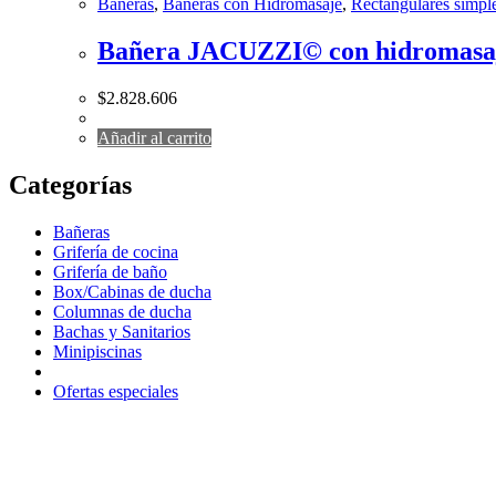
Bañeras
,
Bañeras con Hidromasaje
,
Rectangulares simpl
Bañera JACUZZI© con hidromasaj
$
2.828.606
Añadir al carrito
Categorías
Bañeras
Grifería de cocina
Grifería de baño
Box/Cabinas de ducha
Columnas de ducha
Bachas y Sanitarios
Minipiscinas
Ofertas especiales