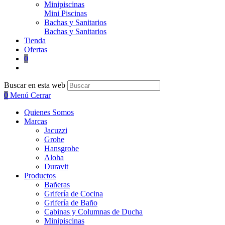
Minipiscinas
Mini Piscinas
Bachas y Sanitarios
Bachas y Sanitarios
Tienda
Ofertas
0
Buscar en esta web
0
Menú
Cerrar
Quienes Somos
Marcas
Jacuzzi
Grohe
Hansgrohe
Aloha
Duravit
Productos
Bañeras
Grifería de Cocina
Grifería de Baño
Cabinas y Columnas de Ducha
Minipiscinas