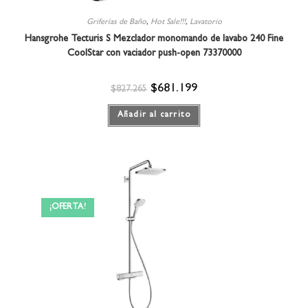
Griferías de Baño
,
Hot Sale!!!
,
Lavatorio
Hansgrohe Tecturis S Mezclador monomando de lavabo 240 Fine
CoolStar con vaciador push-open 73370000
$
681.199
$
827.265
Añadir al carrito
¡OFERTA!