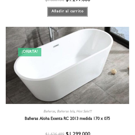
$
1.299.000
$
1.800.150
Añadir al carrito
¡OFERTA!
Bañeras
,
Bañeras Isla
,
Hot Sale!!!
Bañeras Aloha Exenta RC 2013 medida 170 x 075
$
1.299.000
$
1.636.489