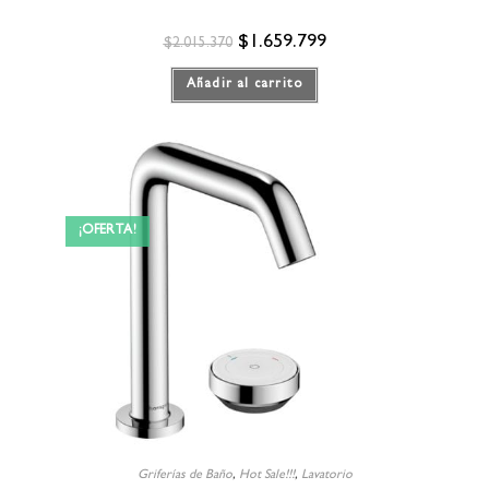
$
1.659.799
$
2.015.370
Añadir al carrito
¡OFERTA!
Griferías de Baño
,
Hot Sale!!!
,
Lavatorio