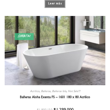
Leer más
¡OFERTA!
Acrilico
,
Bañeras
,
Bañeras Isla
,
Hot Sale!!!
Bañeras Aloha Exenta FS – 1601 180 x 80 Acrilico