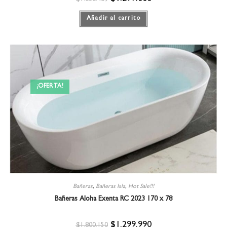
Añadir al carrito
¡OFERTA!
Bañeras
,
Bañeras Isla
,
Hot Sale!!!
Bañeras Aloha Exenta RC 2023 170 x 78
$
1.299.990
$
1.800.150