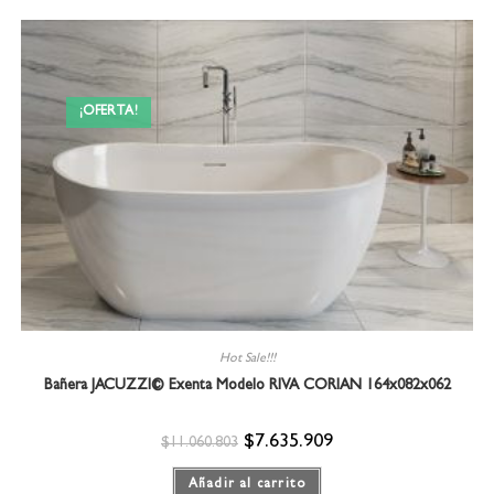
¡OFERTA!
Hot Sale!!!
Bañera JACUZZI© Exenta Modelo RIVA CORIAN 164x082x062
$
7.635.909
$
11.060.803
Añadir al carrito