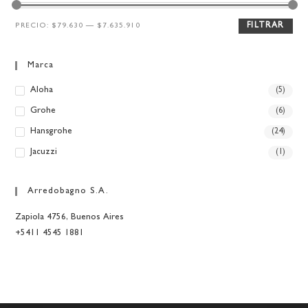
PRECIO:
$79.630
—
$7.635.910
FILTRAR
Marca
Aloha
(5)
Grohe
(6)
Hansgrohe
(24)
Jacuzzi
(1)
Arredobagno S.A.
Zapiola 4756, Buenos Aires
+5411 4545 1881