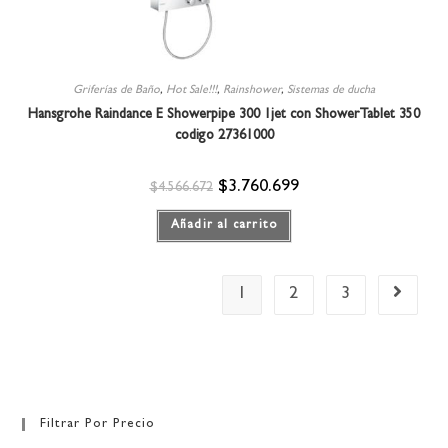
Griferías de Baño
,
Hot Sale!!!
,
Rainshower
,
Sistemas de ducha
Hansgrohe Raindance E Showerpipe 300 1jet con ShowerTablet 350
codigo 27361000
$
3.760.699
$
4.566.672
Añadir al carrito
1
2
3
Filtrar Por Precio