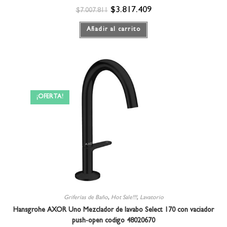
$
3.817.409
$
7.007.811
Añadir al carrito
¡OFERTA!
Griferías de Baño
,
Hot Sale!!!
,
Lavatorio
Hansgrohe AXOR Uno Mezclador de lavabo Select 170 con vaciador
push-open codigo 48020670