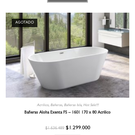
AGOTADO
Acrilico
,
Bañeras
,
Bañeras Isla
,
Hot Sale!!!
Bañeras Aloha Exenta FS – 1601 170 x 80 Acrilico
$
1.299.000
$
1.636.489