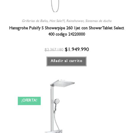
Griferías de Baño
,
Hot Sale!!!
,
Rainshower
,
Sistemas de ducha
Hansgrohe Pulsify S Showerpipe 260 1jet con ShowerTablet Select
400 codigo 24220000
$
1.949.990
$
2.367.180
Añadir al carrito
¡OFERTA!