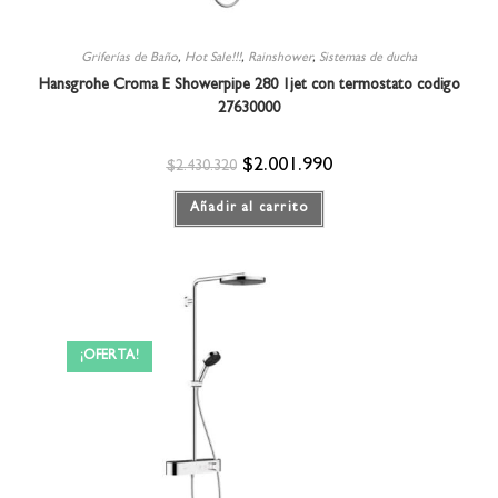
Griferías de Baño
,
Hot Sale!!!
,
Rainshower
,
Sistemas de ducha
Hansgrohe Croma E Showerpipe 280 1jet con termostato codigo
27630000
$
2.001.990
$
2.430.320
Añadir al carrito
¡OFERTA!