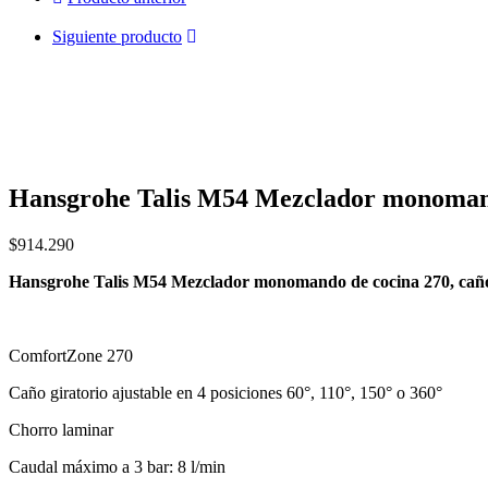
acabado
Negro
Siguiente producto
Mate
código
72808670
cantidad
Hansgrohe Talis M54 Mezclador monomando
$
914.290
Hansgrohe Talis M54 Mezclador monomando de cocina 270, caño
ComfortZone 270
Caño giratorio ajustable en 4 posiciones 60°, 110°, 150° o 360°
Chorro laminar
Caudal máximo a 3 bar: 8 l/min