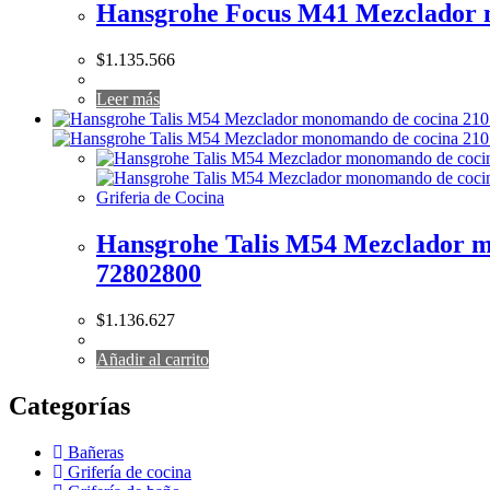
Hansgrohe Focus M41 Mezclador mo
$
1.135.566
Leer más
Griferia de Cocina
Hansgrohe Talis M54 Mezclador mon
72802800
$
1.136.627
Añadir al carrito
Categorías
Bañeras
Grifería de cocina