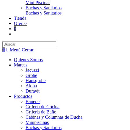
Mini Piscinas
Bachas y Sanitarios
Bachas y Sanitarios
Tienda
Ofertas
0
Buscar
en
0
Menú
Cerrar
esta
web
Quienes Somos
Marcas
Jacuzzi
Grohe
Hansgrohe
Aloha
Duravit
Productos
Bañeras
Grifería de Cocina
Grifería de Baño
Cabinas y Columnas de Ducha
Minipiscinas
Bachas y Sanitarios