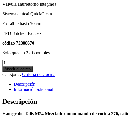
Válvula antirretorno integrada
Sistema antical QuickClean
Extraíble hasta 50 cm
EPD Kitchen Faucets
código 72808670
Solo quedan 2 disponibles
Hansgrohe
Talis
Añadir al carrito
M54
Categoría:
Griferia de Cocina
Mezclador
monomando
Descripción
de
Información adicional
cocina
270,
Descripción
caño
extraíble,
Hansgrohe Talis M54 Mezclador monomando de cocina 270, caño
1jet
acabado
Negro