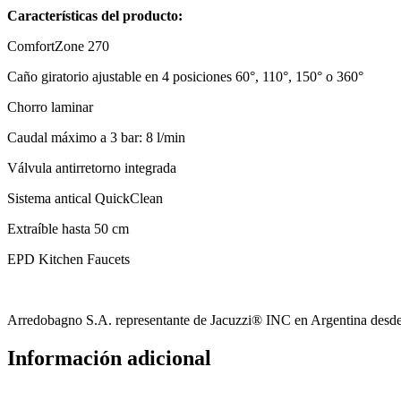
Mate
Características del producto:
código
72808670
ComfortZone 270
cantidad
Caño giratorio ajustable en 4 posiciones 60°, 110°, 150° o 360°
Chorro laminar
Caudal máximo a 3 bar: 8 l/min
Válvula antirretorno integrada
Sistema antical QuickClean
Extraíble hasta 50 cm
EPD Kitchen Faucets
Arredobagno S.A. representante de Jacuzzi® INC en Argentina desde
Información adicional