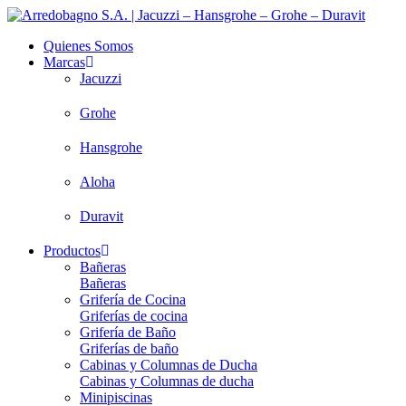
Saltar
al
Quienes Somos
contenido
Marcas
Jacuzzi
Grohe
Hansgrohe
Aloha
Duravit
Productos
Bañeras
Bañeras
Grifería de Cocina
Griferías de cocina
Grifería de Baño
Griferías de baño
Cabinas y Columnas de Ducha
Cabinas y Columnas de ducha
Minipiscinas