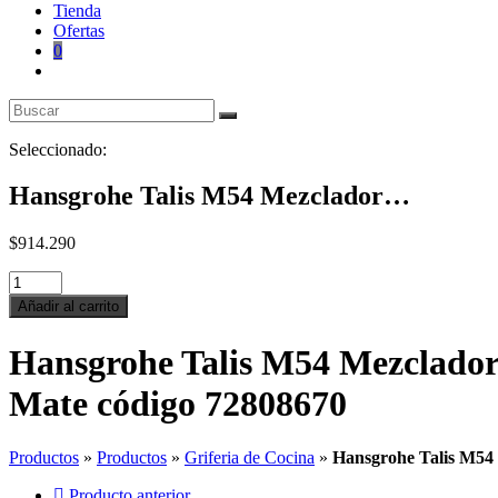
Tienda
Ofertas
0
Seleccionado:
Hansgrohe Talis M54 Mezclador…
$
914.290
Hansgrohe
Talis
Añadir al carrito
M54
Mezclador
Hansgrohe Talis M54 Mezclador 
monomando
de
Mate código 72808670
cocina
270,
caño
Productos
»
Productos
»
Griferia de Cocina
»
Hansgrohe Talis M54 
extraíble,
1jet
Producto anterior